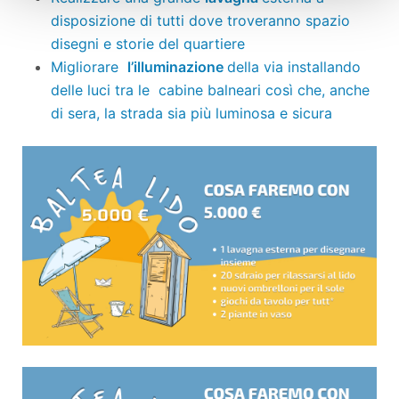
disposizione di tutti dove troveranno spazio
disegni e storie del quartiere
Migliorare
l’illuminazione
della via installando
delle luci tra le cabine balneari così che, anche
di sera, la strada sia più luminosa e sicura