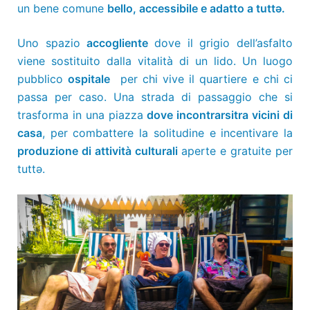
un bene comune
bello, accessibile e adatto a tuttə.
Uno spazio
accogliente
dove il grigio dell’asfalto
viene sostituito dalla vitalità di un lido. Un luogo
pubblico
ospitale
per chi vive il quartiere e chi ci
passa per caso. Una strada di passaggio che si
trasforma in una piazza
dove incontrarsi
tra vicini di
casa
, per combattere la solitudine e incentivare la
produzione di attività culturali
aperte e gratuite per
tuttə.