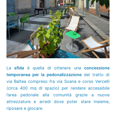
La
sfida
è quella di ottenere una
concessione
temporanea per la pedonalizzazione
del tratto di
via Baltea compreso fra via Soana e corso Vercelli
(circa 400 mq di spazio) per rendere accessibile
l’area pedonale alla comunità grazie a nuove
attrezzature e arredi dove poter stare insieme,
riposare e giocare.