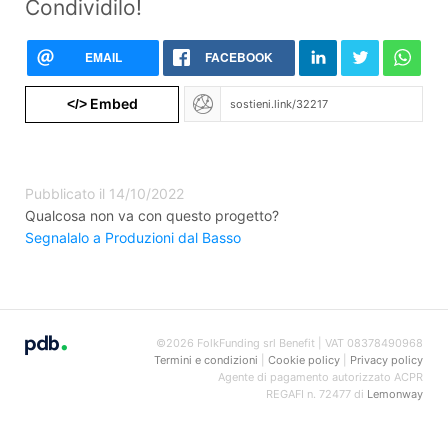
Condividilo!
EMAIL
FACEBOOK
Embed
</>
Pubblicato il 14/10/2022
Qualcosa non va con questo progetto?
Segnalalo a Produzioni dal Basso
©2026 FolkFunding srl Benefit | VAT 08378490968
Termini e condizioni
|
Cookie policy
|
Privacy policy
Agente di pagamento autorizzato ACPR
REGAFI n. 72477 di
Lemonway