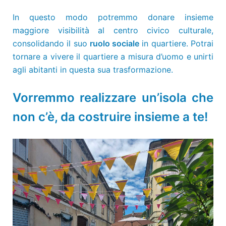
In questo modo potremmo donare insieme
maggiore visibilità al centro civico culturale,
consolidando il suo
ruolo sociale
in quartiere. Potrai
tornare a vivere il quartiere a misura d’uomo e unirti
agli abitanti in questa sua trasformazione.
Vorremmo realizzare un’isola che
non c’è, da costruire insieme a te!