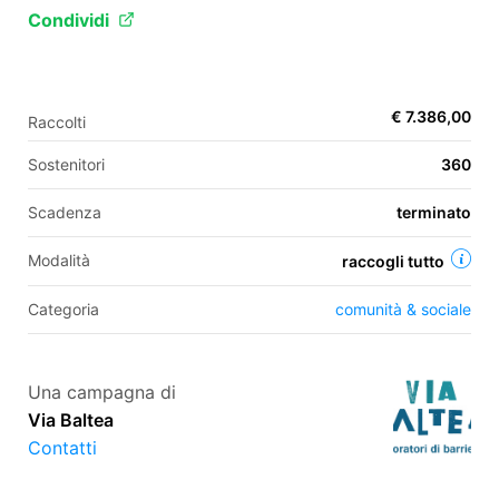
Condividi
EN
€ 7.386,00
Raccolti
FR
Sostenitori
360
IT
ES
Scadenza
terminato
Modalità
raccogli tutto
Categoria
comunità & sociale
Una campagna di
Via Baltea
Contatti