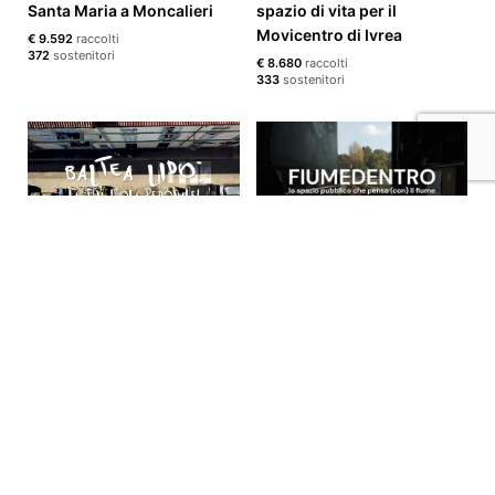
Santa Maria a Moncalieri
spazio di vita per il
Movicentro di Ivrea
€ 9.592
raccolti
372
sostenitori
€ 8.680
raccolti
333
sostenitori
Baltea Lido: il primo lido
FIUMEDENTRO - lo spazio
pedonale di Torino!
pubblico che pensa (con) il
fiume!
€ 7.386
raccolti
360
sostenitori
€ 5.597
raccolti
300
sostenitori