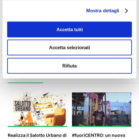
Mostra dettagli
Numero di progetti:
7
Importi raccolti:
€ 39.960,00
Sostenitori coinvolti:
1.967
Accetta tutti
Maggior impatto su:
Comunità & Sociale
Sito web
Email
Facebook
Accetta selezionati
Rifiuta
Tutti i progetti (7)
Progetti conclusi (7)
Progetti in corso (
Realizza il Salotto Urbano di
#fuoriCENTRO: un nuovo