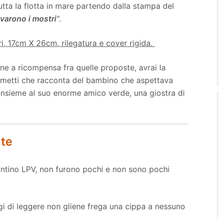
utta la flotta in mare partendo dalla stampa del
varono i mostri
"
.
i, 17cm X 26cm, rilegatura e cover rigida.
e a ricompensa fra quelle proposte, avrai la
a fumetti che racconta del bambino che aspettava
 insieme al suo enorme amico verde, una giostra di
nte
gantino LPV, non furono pochi e non sono pochi
ggi di leggere non gliene frega una cippa a nessuno