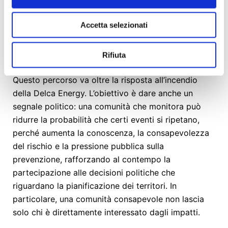
collettiva
: produrre dati, condividerli, e, soprattutto,
dare il segnale di una comunità vigile che osserva,
Accetta selezionati
misura e chiede trasparenza. In questo senso, il
monitoraggio diventa anche un’espressione
concreta di responsabilità democratica.
Rifiuta
Questo percorso va oltre la risposta all’incendio
della Delca Energy. L’obiettivo è dare anche un
segnale politico: una comunità che monitora può
ridurre la probabilità che certi eventi si ripetano,
perché aumenta la conoscenza, la consapevolezza
del rischio e la pressione pubblica sulla
prevenzione, rafforzando al contempo la
partecipazione alle decisioni politiche che
riguardano la pianificazione dei territori. In
particolare, una comunità consapevole non lascia
solo chi è direttamente interessato dagli impatti.