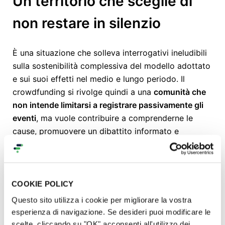
Un territorio che sceglie di
non restare in silenzio
È una situazione che solleva interrogativi ineludibili
sulla sostenibilità complessiva del modello adottato
e sui suoi effetti nel medio e lungo periodo. Il
crowdfunding si rivolge quindi a una
comunità che
non intende limitarsi a registrare passivamente gli
eventi
, ma vuole contribuire a comprenderne le
cause, promuovere un dibattito informato e
sollecitare i decisori economici e istituzionali ad
adottare scelte capaci di prevenirne il ripetersi. In
questo senso,
la misurazione, la trasparenza e la
discussione pubblica degli impatti
rappresentano un
COOKIE POLICY
primo passo verso una maggiore consapevolezza e
Questo sito utilizza i cookie per migliorare la vostra
verso la richiesta di responsabilità pubblica
esperienza di navigazione. Se desideri puoi modificare le
(
accountability
) agli attori che operano sul
scelte, cliccando su "OK" acconsenti all'utilizzo dei