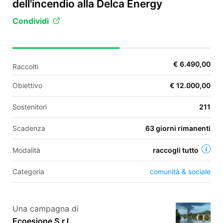
dell'incendio alla Delca Energy
Condividi
EN
FR
€ 6.490,00
Raccolti
IT
ES
Obiettivo
€ 12.000,00
Sostenitori
211
Scadenza
63 giorni rimanenti
Modalità
raccogli tutto
Categoria
comunità & sociale
Una campagna di
Ecoesione S.r.l.