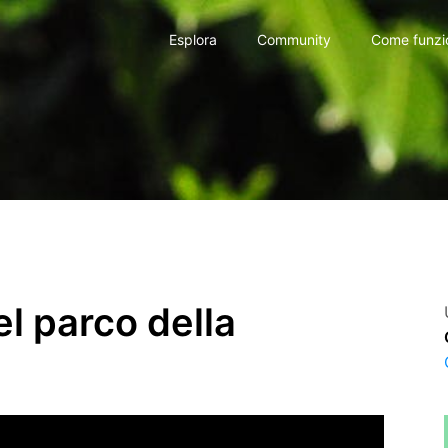
Esplora
Community
Come funzi
el parco della