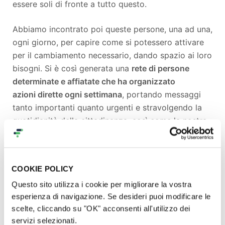
essere soli di fronte a tutto questo.
Abbiamo incontrato poi queste persone, una ad una,
ogni giorno, per capire come si potessero attivare
per il cambiamento necessario, dando spazio ai loro
bisogni. Si è così generata una
rete di persone
determinate e affiatate che ha organizzato
azioni dirette ogni settimana
, portando messaggi
tanto importanti quanto urgenti e stravolgendo la
quotidianità della cittadinanza, così come la nostra.
L’attenzione generata ha fatto sì che le persone
incontrate per strada iniziassero a dirci “so già chi
siete!”, potendo così aprire un dialogo con loro e
COOKIE POLICY
dando finalmente voce alla scienza.
Questo sito utilizza i cookie per migliorare la vostra
esperienza di navigazione. Se desideri puoi modificare le
È stato proprio cominciando a vedere l’interruzione
scelte, cliccando su "OK" acconsenti all'utilizzo dei
della quotidianità come chiave per il cambiamento
servizi selezionati.
che è nato in noi il desiderio di metterci alla prova e