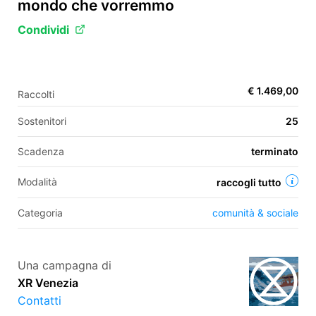
mondo che vorremmo
Condividi
EN
FR
€ 1.469,00
Raccolti
IT
ES
Sostenitori
25
Scadenza
terminato
Modalità
raccogli tutto
Categoria
comunità & sociale
Una campagna di
XR Venezia
Contatti