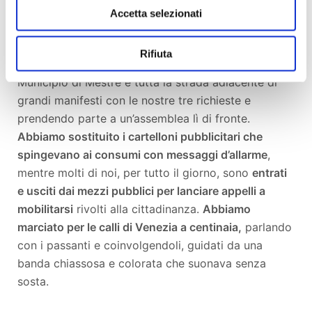
Accetta selezionati
In tre giornate
abbiamo dichiarato ribellione al
Comune di Venezia
per inazione rispetto
Rifiuta
all'emergenza ecologica e climatica, riempendo il
Municipio di Mestre e tutta la strada adiacente di
grandi manifesti con le nostre tre richieste e
prendendo parte a un’assemblea lì di fronte.
Abbiamo sostituito i cartelloni pubblicitari che
spingevano ai consumi con messaggi d’allarme
,
mentre molti di noi, per tutto il giorno, sono
entrati
e usciti dai mezzi pubblici per lanciare appelli a
mobilitarsi
rivolti alla cittadinanza.
Abbiamo
marciato per le calli di Venezia a centinaia,
parlando
con i passanti e coinvolgendoli, guidati da una
banda chiassosa e colorata che suonava senza
sosta.