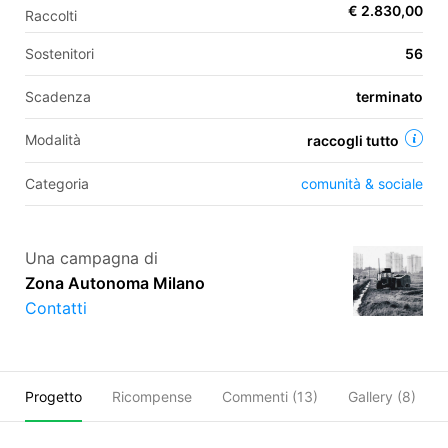
€ 2.830,00
Raccolti
Sostenitori
56
EN
Scadenza
terminato
FR
Modalità
raccogli tutto
IT
ES
Categoria
comunità & sociale
Una campagna di
Zona Autonoma Milano
Contatti
Progetto
Ricompense
Commenti (
13
)
Gallery (8)