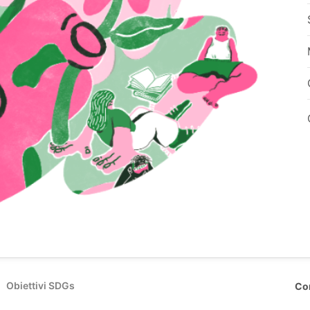
Obiettivi SDGs
Co