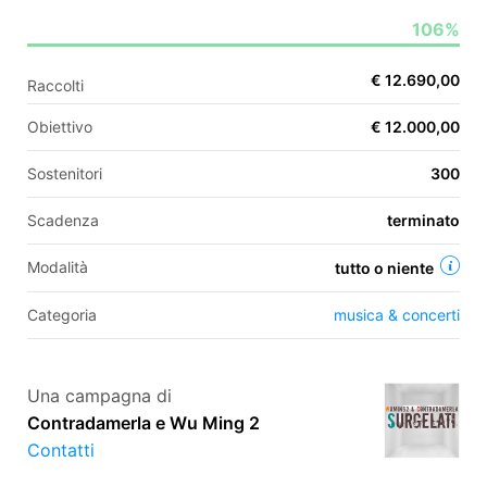
106%
EN
€ 12.690,00
Raccolti
FR
Obiettivo
€ 12.000,00
IT
ES
Sostenitori
300
Scadenza
terminato
Modalità
tutto o niente
Categoria
musica & concerti
Una campagna di
Contradamerla e Wu Ming 2
Contatti