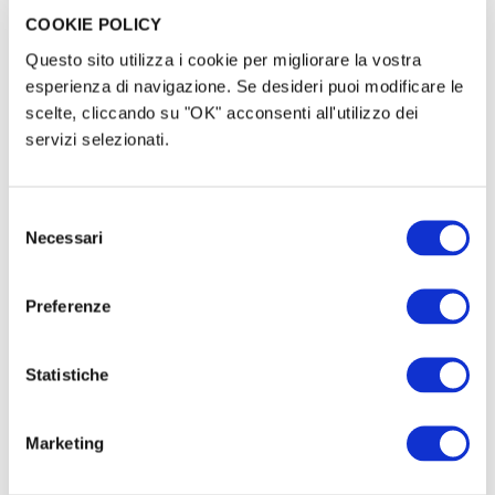
Il live di
Surgelati
percorre l’Italia per una manciata
COOKIE POLICY
d’anni e una trentina di date.
Questo sito utilizza i cookie per migliorare la vostra
esperienza di navigazione. Se desideri puoi modificare le
Nel 2017 l’incontro con la redazione di
Graphic-
scelte, cliccando su "OK" acconsenti all'utilizzo dei
News
(il primo sito italiano di “giornalismo a
servizi selezionati.
fumetti”
Selezione
Necessari
del
consenso
Preferenze
Statistiche
Marketing
live
donatori saranno a tutti gli effetti i co-
produttori e come tali menzionati uno ad uno nel