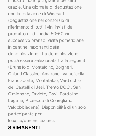
Il nostro modo più grande per dirti
grazie. Una giornata di degustazione
con la redazione di Winesurf
(degustazione nel consorzio di
riferimento di tutti i vini inviati dai
produttori – di media 50-60 vini -
successivo pranzo, visite pomeridiane
in cantine importanti della
denominazione). La denominazione
potrà essere selezionata tra le seguenti
(Brunello di Montalcino, Bolgheri,
Chianti Classico, Amarone- Valpolicella,
Franciacorta, Montefalco, Verdicchio
dei Castelli di Jesi, Trento DOC , San
Gimignano, Orvieto, Gavi, Bardolino,
Lugana, Prosecco di Conegliano
Valdobbiadene). Disponibilità di un solo
partecipante per
località/denominazione.
8 RIMANENTI