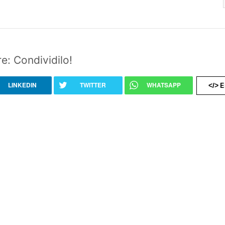
e: Condividilo!
LINKEDIN
TWITTER
WHATSAPP
E
</>