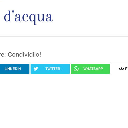
e: Condividilo!
LINKEDIN
TWITTER
WHATSAPP
E
</>