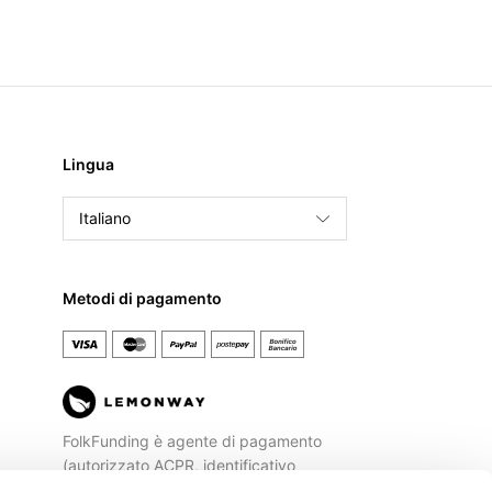
Lingua
Italiano
English
Français
Metodi di pagamento
Español
FolkFunding è agente di pagamento
(autorizzato ACPR, identificativo
REGAFI n. 72477) di
Lemonway
, Istituto