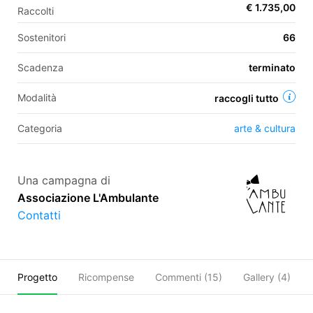
€ 1.735,00
Raccolti
Sostenitori
66
EN
Scadenza
terminato
FR
Modalità
raccogli tutto
IT
ES
Categoria
arte & cultura
Una campagna di
Associazione L'Ambulante
Contatti
Progetto
Ricompense
Commenti (
15
)
Gallery (4)