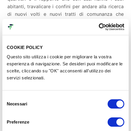
abitanti, travalicare i confini per andare alla ricerca
di nuovi volti e nuovi tratti di comunanza che
raccontino diversità ma uniscano attraverso lo
sguardo parlando della condizione umana.
COOKIE POLICY
Questo sito utilizza i cookie per migliorare la vostra
esperienza di navigazione. Se desideri puoi modificare le
scelte, cliccando su "OK" acconsenti all'utilizzo dei
servizi selezionati.
Selezione
Necessari
del
Per costruire un’interazione profonda con alcuni
consenso
luoghi di Bogotà, verranno avviati 3 laboratori video
in 3 diversi quartieri della città in collaborazione
Preferenze
con alcune realtà locali. I laboratori saranno rivolti