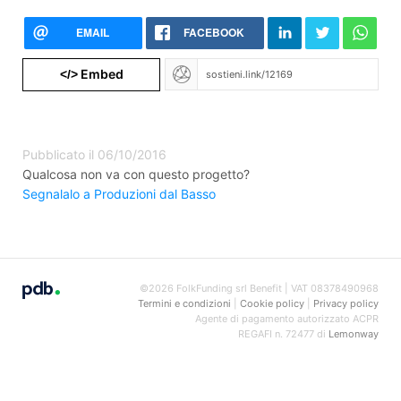
EMAIL
FACEBOOK
Embed
</>
Pubblicato il 06/10/2016
Qualcosa non va con questo progetto?
Segnalalo a Produzioni dal Basso
©2026 FolkFunding srl Benefit | VAT 08378490968
Termini e condizioni
|
Cookie policy
|
Privacy policy
Agente di pagamento autorizzato ACPR
REGAFI n. 72477 di
Lemonway