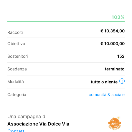
103%
EN
€ 10.354,00
Raccolti
FR
Obiettivo
€ 10.000,00
IT
ES
Sostenitori
152
Scadenza
terminato
Modalità
tutto o niente
Categoria
comunità & sociale
Una campagna di
Associazione Via Dolce Via
Contatti