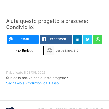
Aiuta questo progetto a crescere:
Condividilo!
EMAIL
FACEBOOK
Embed
</>
Pubblicato il 28/05/2025
Qualcosa non va con questo progetto?
Segnalalo a Produzioni dal Basso
©2026 FolkFunding srl Benefit | VAT 08378490968