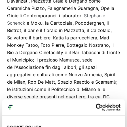
Davanzati, Piazzetta Ciaia e Dergano come
Ceramiche Puzzo, Falegnameria Guaragna, Opella
Gioielli Contemporanei, i laboratori
Stephanie
Schenck
e Moku, la Cartociaia, Pododerghen, Il
Bistrot, il bar e il fioraio in Piazzetta, il Calzolaio,
Salvatore il barbiere, Katia la parrucchiera, Mad
Monkey Tatoo, Foto Pierre, Bottegaio Nostrano, il
Bio a Dergano Cinefacility e il Bar Tabacchi di fronte
al Municipio; il prezioso Mamusca, sede
dell'Associazione fin dagli albori; gli spazi
aggregativi e culturali come Nuovo Armenia, Spirit
de Milan, Rob De Matt, Spazio Reactio e Scamamù;
le istituzioni come il Politecnico di Milano e le
diverse scuole presenti nel quartiere, tra cui l'IC
Ermanno Olmi, la Scuola Mandelli e la preziosa
associazione genitori Abg; enti di grande valore
sociale e culturale come Coesa, Cortile 68, Anvolt,
Choròs Teatro, Croce Viola, Lapsus, Spazio Aperto