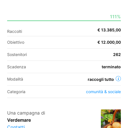
111%
EN
€ 13.385,00
Raccolti
FR
Obiettivo
€ 12.000,00
IT
ES
Sostenitori
262
Scadenza
terminato
Modalità
raccogli tutto
Categoria
comunità & sociale
Una campagna di
Verdemare
Contatti