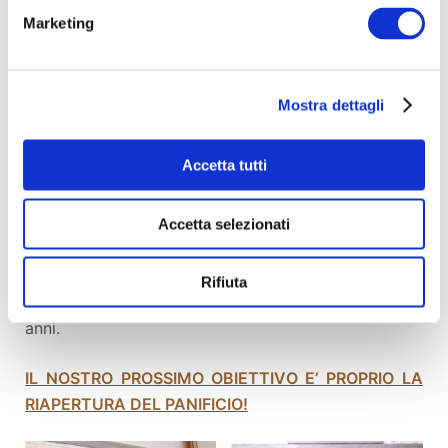
Marketing
PANE E OLIO: perché ci serve
Mostra dettagli
il tuo aiuto?
Accetta tutti
VERSO LA PRODUZIONE DEL
PANE
Accetta selezionati
I locali che abbiamo preso in affitto sono quelli del
Rifiuta
vecchio panificio del borgo, ormai chiuso da diversi
anni.
IL NOSTRO PROSSIMO OBIETTIVO E’ PROPRIO LA
RIAPERTURA DEL PANIFICIO!