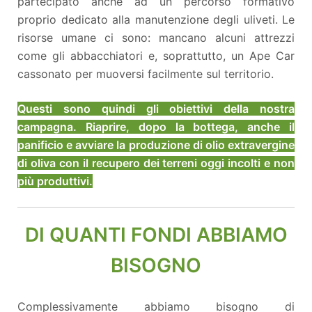
partecipato anche ad un percorso formativo
proprio dedicato alla manutenzione degli uliveti. Le
risorse umane ci sono: mancano alcuni attrezzi
come gli abbacchiatori e, soprattutto, un Ape Car
cassonato per muoversi facilmente sul territorio.
Questi sono quindi gli obiettivi della nostra
campagna. Riaprire, dopo la bottega, anche il
panificio e avviare la produzione di olio extravergine
di oliva con il recupero dei terreni oggi incolti e non
più produttivi.
DI QUANTI FONDI ABBIAMO
BISOGNO
Complessivamente abbiamo bisogno di