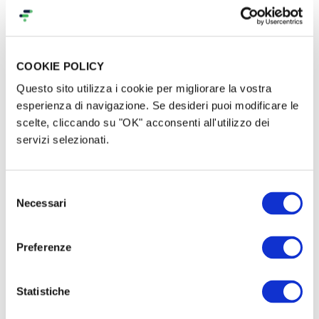
Da noi potete trovare il miele di Lerici o il vino di
Zanego ma anche olio extravergine di oliva del
Caprione, conserve alimentari, farina e pasta secca
e fresca (quest'ultima prodotta dalla cooperativa I
COOKIE POLICY
Ragazzi della Luna che opera includendo nelle
Questo sito utilizza i cookie per migliorare la vostra
attività lavorative ragazzi autistici).
esperienza di navigazione. Se desideri puoi modificare le
scelte, cliccando su "OK" acconsenti all'utilizzo dei
servizi selezionati.
Selezione
Necessari
del
consenso
Preferenze
Statistiche