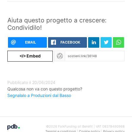
Aiuta questo progetto a crescere:
Condividilo!
EMAIL
FACEBOOK
Embed
</>
Pubblicato il 20/06/2024
Qualcosa non va con questo progetto?
Segnalalo a Produzioni dal Basso
©2026 FolkFunding srl Benefit | VAT 08378490968
Termini e condizioni
|
Cookie policy
|
Privacy policy