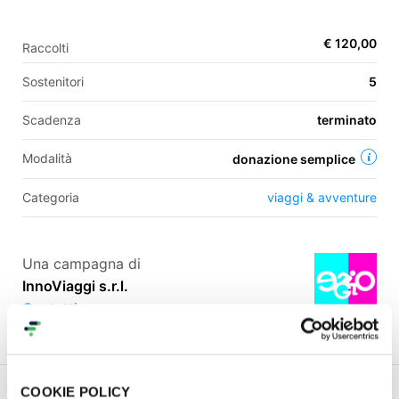
€ 120,00
Raccolti
EN
Sostenitori
5
FR
Scadenza
terminato
IT
ES
Modalità
donazione semplice
Categoria
viaggi & avventure
Una campagna di
InnoViaggi s.r.l.
Contatti
Progetto
Commenti (
3
)
Obiettivi SDGs
Condividi
COOKIE POLICY