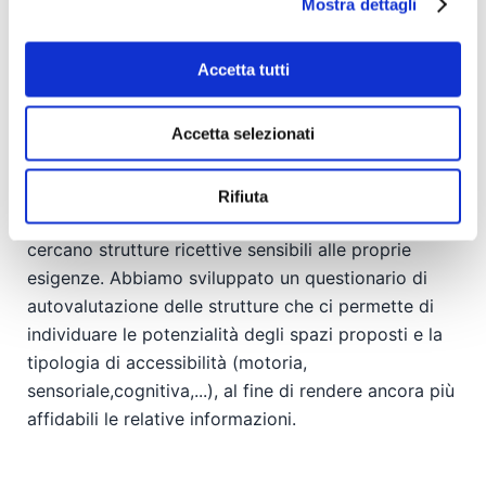
Mostra dettagli
portale che presenta le strutture, Hotel, Casa
Vacanza, B&B, Cascine, Campeggi, Residence, etc..,
Accetta tutti
puntando sulla valorizzazione degli spazi e
dettagliando le caratteristiche, i servizi e le
Accetta selezionati
informazioni sul soggiorno per accogliere con
serenità tutti i viaggiatori.
Rifiuta
FREE
GOO
si rivolge a tutti quei viaggiatori che
cercano strutture ricettive sensibili alle proprie
esigenze. Abbiamo sviluppato un questionario di
autovalutazione delle strutture che ci permette di
individuare le potenzialità degli spazi proposti e la
tipologia di accessibilità (motoria,
sensoriale,cognitiva,...), al fine di rendere ancora più
affidabili le relative informazioni.