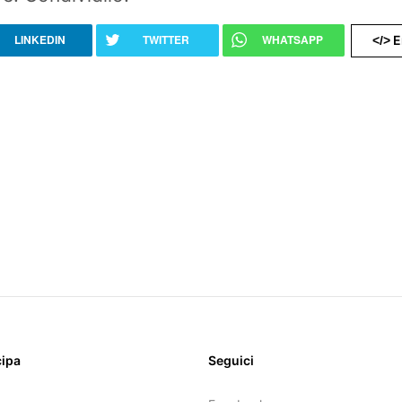
LINKEDIN
TWITTER
WHATSAPP
E
</>
cipa
Seguici