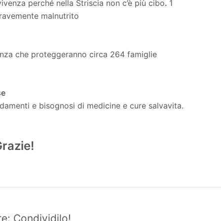
vivenza perché nella Striscia non c’è più cibo
.
1
gravemente malnutrito
genza che proteggeranno circa 264 famiglie
ase
rdamenti e bisognosi di medicine e cure salvavita.
Grazie!
e: Condividilo!