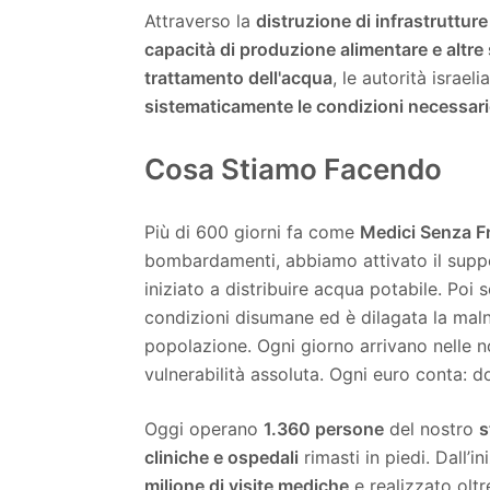
Attraverso la
distruzione di infrastrutture
capacità di produzione alimentare e altre
trattamento dell'acqua
, le autorità israel
sistematicamente le condizioni necessarie
Cosa Stiamo Facendo
Più di 600 giorni fa come
Medici Senza F
bombardamenti, abbiamo attivato il supp
iniziato a distribuire acqua potabile. Poi s
condizioni disumane ed è dilagata la malnu
popolazione. Ogni giorno arrivano nelle no
vulnerabilità assoluta. Ogni euro conta: d
Oggi operano
1.360 persone
del nostro
s
cliniche e ospedali
rimasti in piedi. Dall’
milione di visite mediche
e realizzato olt