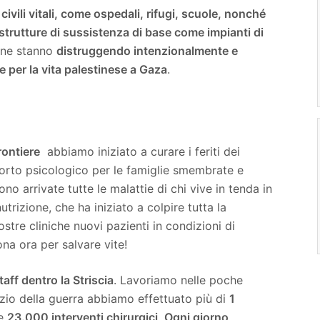
 civili vitali, come ospedali, rifugi, scuole, nonché
 strutture di sussistenza di base come impianti di
iane stanno
distruggendo intenzionalmente e
 per la vita palestinese a Gaza
.
rontiere
abbiamo iniziato a curare i feriti dei
orto psicologico per le famiglie smembrate e
ono arrivate tutte le malattie di chi vive in tenda in
trizione, che ha iniziato a colpire tutta la
stre cliniche nuovi pazienti in condizioni di
ona ora per salvare vite!
taff dentro la Striscia
. Lavoriamo nelle poche
inizio della guerra abbiamo effettuato più di
1
re
23.000 interventi chirurgici
.
Ogni giorno