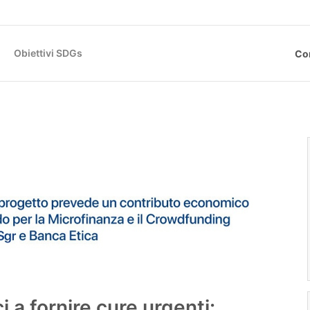
Obiettivi SDGs
Co
 a fornire cure urgenti: