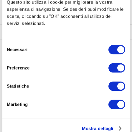
Questo sito utilizza i cookie per migliorare la vostra
Contatti
esperienza di navigazione. Se desideri puoi modificare le
scelte, cliccando su "OK" acconsenti all'utilizzo dei
servizi selezionati.
Progetto
Commenti (
9
)
Condividi
Selezione
Necessari
del
consenso
Il Progetto
Preferenze
A Catania, Valeria e Alessandro, assieme ai loro
figli Matteo ed Elena, hanno deciso di aprire le
Statistiche
porte di casa, accogliendo Gibriel, uno dei tanti
ragazzi stranieri arrivati in Sicila da minori non
Marketing
accompagnati. Per aiutarlo a completare il suo
percorso, hanno bisogno di un piccolo sostegno.
Mostra dettagli
Spiegare perché abbiamo voluto accogliere non è