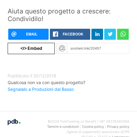
Aiuta questo progetto a crescere:
Condividilo!
EMAIL
FACEBOOK
Embed
</>
Pubblicato il 20/12/2018
Qualcosa non va con questo progetto?
Segnalalo a Produzioni dal Basso
©2026 FolkFunding srl Benefit | VAT 08378490968
Termini e condizioni
|
Cookie policy
|
Privacy policy
Agente di pagamento autorizzato ACPR
REGAFI n. 72477 di
Lemonway