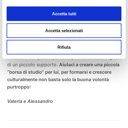
facile, ci sono cose che vengono fatte con la
pancia, più che con la testa. Credo sia necessario
Accetta tutti
restare umani in questo momento di grande crisi
sociale. Gibriel è davvero un ragazzo che merita! Ha
Accetta selezionati
18 anni ed è arrivato in Italia da minore solo.
Desidera non solo trovare un lavoro, ma anche
Rifiuta
studiare, migliorare, crescere. Noi vorremmo
sostenerlo in questo percorso, e avremmo bisogno
di un piccolo supporto.
Aiutaci a creare una piccola
“borsa di studio” per lui, per formarsi e crescere
culturalmente non basta solo la buona volontà
purtroppo
!
Valeria e Alessandro