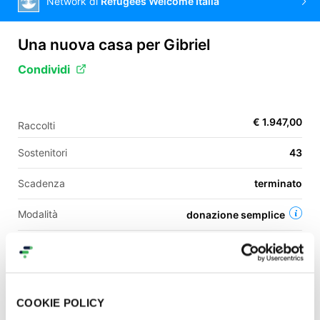
Network di
Refugees Welcome Italia
Una nuova casa per Gibriel
EN
Condividi
FR
IT
ES
€ 1.947,00
Raccolti
Sostenitori
43
Scadenza
terminato
Modalità
donazione semplice
Categoria
comunità & sociale
Una campagna di
COOKIE POLICY
Matteo Bassoli