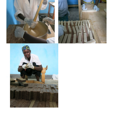
__
__