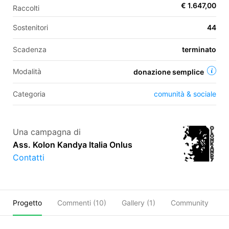
€ 1.647,00
Raccolti
Sostenitori
44
EN
Scadenza
terminato
FR
Modalità
donazione semplice
IT
ES
Categoria
comunità & sociale
Una campagna di
Ass. Kolon Kandya Italia Onlus
Contatti
Progetto
Commenti (
10
)
Gallery (1)
Community
C