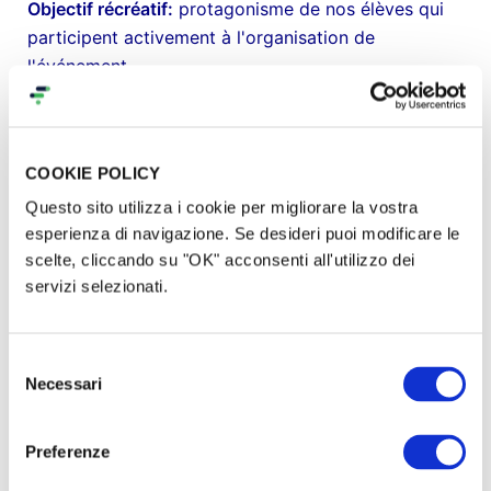
Objectif récréatif:
protagonisme de nos élèves qui
participent activement à l'organisation de
l'événement.
Objectif interculturel:
les visiteurs qui arrivent de
tout le monde, peuvent partager la capoeira avec
COOKIE POLICY
les élèves ainsi que participer aux stages de danse
et de percussions africaines.
Questo sito utilizza i cookie per migliorare la vostra
esperienza di navigazione. Se desideri puoi modificare le
Objectif de Communication:
Faire connaître les
scelte, cliccando su "OK" acconsenti all'utilizzo dei
servizi selezionati.
projets d'inclusion et d'entreprises sociales aux
institutions et donner une visibilité aux partenaires
qui nous soutiennent.
Selezione
Necessari
del
RETOMBÉES POSITIVE
consenso
Preferenze
50 bourses d'études