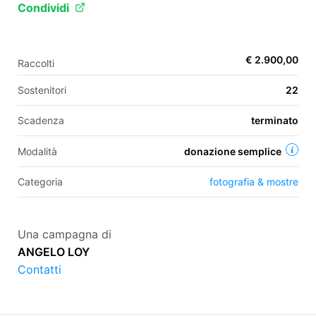
Condividi
EN
€ 2.900,00
Raccolti
FR
Sostenitori
22
IT
ES
Scadenza
terminato
Modalità
donazione semplice
Categoria
fotografia & mostre
Una campagna di
ANGELO LOY
Contatti