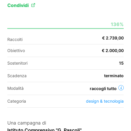
Condividi
EN
136%
FR
€ 2.739,00
Raccolti
IT
ES
Obiettivo
€ 2.000,00
Sostenitori
15
Scadenza
terminato
Modalità
raccogli tutto
Categoria
design & tecnologia
Una campagna di
Istituto Comprensivo "G. Pascoli"