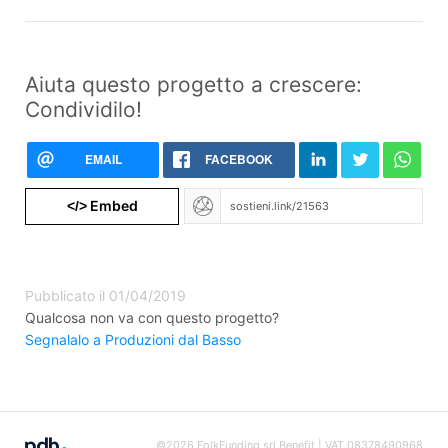
Aiuta questo progetto a crescere:
Condividilo!
EMAIL
FACEBOOK
Embed
</>
Pubblicato il 01/04/2019
Qualcosa non va con questo progetto?
Segnalalo a Produzioni dal Basso
©2026 FolkFunding srl Benefit | VAT 08378490968