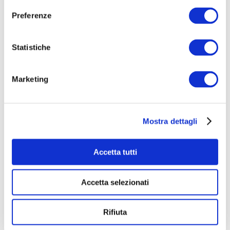
Preferenze
Statistiche
Il progetto consentirà di utilizzare
nuove
metodologie didattiche
per la formazione e lo
Marketing
sviluppo delle competenze chiave per
l’apprendimento permanente, quali in particolare la
comprensione del testo e la competenza
“imparare
Mostra dettagli
ad imparare”
connessa
all’apprendimento
autonomo, alla capacità di svolgere ricerca, di
Accetta tutti
organizzare il proprio studio, sia a livello individuale
sia in gruppo.
Accetta selezionati
GLI OBIETTIVI
Rifiuta
Mettere a disposizione della comunità scolastica