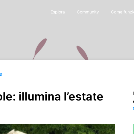
Esplora
Community
Come funzi
e
e: illumina l’estate