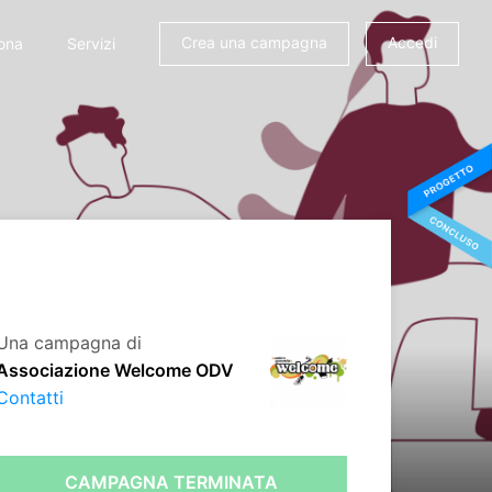
Crea una campagna
Accedi
ona
Servizi
Una campagna di
Associazione Welcome ODV
Contatti
CAMPAGNA TERMINATA