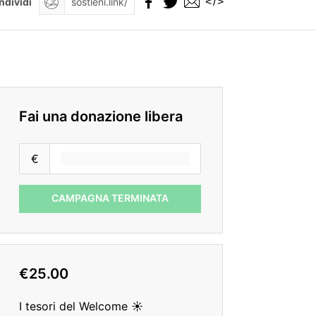
</>
ndividi
Fai una donazione libera
€
CAMPAGNA TERMINATA
€25.00
I tesori del Welcome ☀️