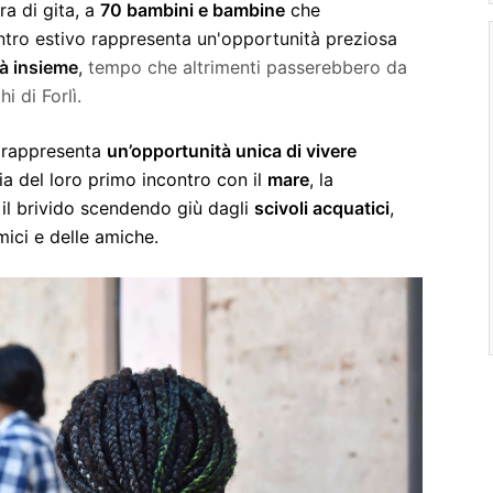
ra di gita, a
70 bambini e bambine
che
entro estivo rappresenta un'opportunità preziosa
tà insieme
,
tempo che altrimenti passerebbero da
hi di Forlì.
 rappresenta
un’opportunità unica di vivere
ia del loro primo incontro con il
mare
, la
 il brivido scendendo giù dagli
scivoli acquatici
,
ici e delle amiche.