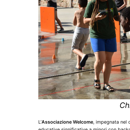
Ch
L’
Associazione Welcome
, impegnata nel c
educative significative a minori con bac