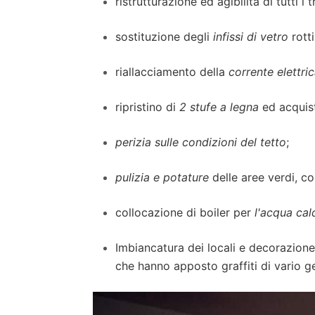
ristrutturazione ed agibilità di tutti i 
sostituzione degli
infissi di vetro
rotti
riallacciamento della
corrente elettri
ripristino di
2 stufe a legna
ed acquisto
perizia sulle condizioni del tetto
;
pulizia e potature
delle aree verdi, co
collocazione di boiler per
l'acqua cal
Imbiancatura dei locali e decorazione d
che hanno apposto graffiti di vario g