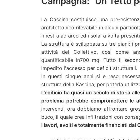
Campagna: “Un Tetto pe
La Cascina costituisce una pre-esistenz
architettonico rilevabile in alcuni particola
finestra ad arco ed i solai a volta presenti
La struttura è sviluppata su tre piani: i 
attività del Collettivo, così come an
qu
antificabile in
700
mq. Tutto il secon
impedito l'accesso per deficit strutturali.
In questi cinque anni si è reso necessari
struttura della Kascina, per poterla utili
L'edificio ha quasi un secolo di storia al
problema potrebbe compromettere le attiv
interventi, ora dobbiamo affrontare gros
buco, il quale crea infiltrazioni con conse
I lavori, svolti e totalmente finanziati dal 