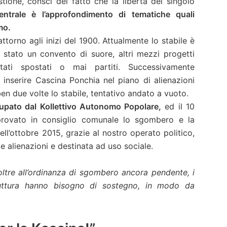
stione, consci del fatto che la libertà del singolo
entrale è l’approfondimento di tematiche quali
mo.
ttorno agli inizi del 1900. Attualmente lo stabile è
 stato un convento di suore, altri mezzi progetti
ati spostati o mai partiti. Successivamente
inserire Cascina Ponchia nel piano di alienazioni
en due volte lo stabile, tentativo andato a vuoto.
cupato dal Kollettivo Autonomo Popolare,
ed il 10
rovato in consiglio comunale lo sgombero e la
ell’ottobre 2015, grazie al nostro operato politico,
e alienazioni e destinata ad uso sociale.
 oltre all’ordinanza di sgombero ancora pendente, i
struttura hanno bisogno di sostegno, in modo da