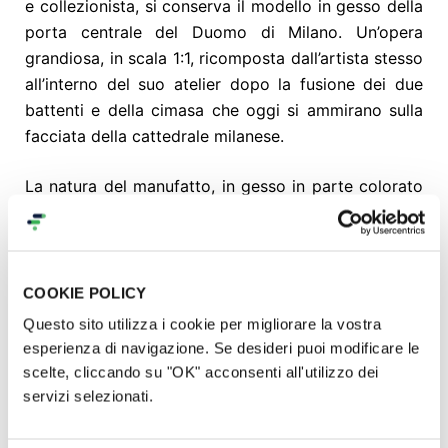
e collezionista, si conserva il modello in gesso della
porta centrale del Duomo di Milano. Un’opera
grandiosa, in scala 1:1, ricomposta dall’artista stesso
all’interno del suo atelier dopo la fusione dei due
battenti e della cimasa che oggi si ammirano sulla
facciata della cattedrale milanese.
La natura del manufatto, in gesso in parte colorato
e dorato e un’armatura in ferro posta a sostegno
delle sculture ad altorilievo, impone, a distanza di
oltre un secolo dalla sua realizzazione, dopo
un’indagine diagnostica, un intervento di
COOKIE POLICY
risanamento conservativo.
Questo sito utilizza i cookie per migliorare la vostra
esperienza di navigazione. Se desideri puoi modificare le
Preservare dalla rovina e garantire visibilità nel
scelte, cliccando su "OK" acconsenti all'utilizzo dei
tempo al modello della porta del Duomo di Milano,
servizi selezionati.
significa permettere, tanto al visitatore
contemporaneo quanto all’utente futuro, di entrare