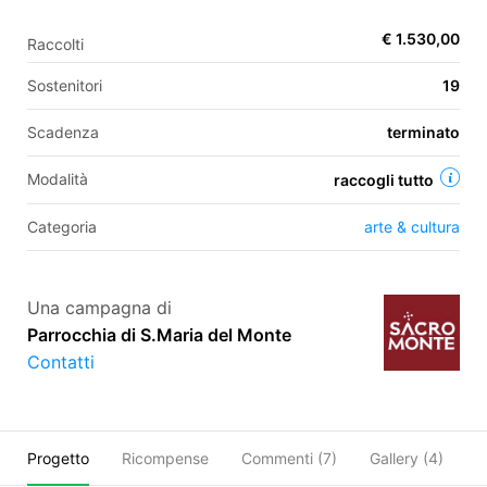
€ 1.530,00
Raccolti
EN
Sostenitori
19
FR
Scadenza
terminato
IT
ES
Modalità
raccogli tutto
Categoria
arte & cultura
Una campagna di
Parrocchia di S.Maria del Monte
Contatti
Progetto
Ricompense
Commenti (
7
)
Gallery (4)
C