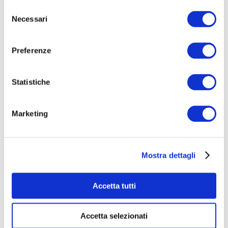
Selezione
in strettissima relazione con il primo pensiero avuto
Necessari
del
dall’artista rispetto alla sua opera e di ammirarne
consenso
doti tecniche e finezze stilistiche.
Preferenze
Statistiche
Marketing
Mostra dettagli
La
Accetta tutti
Cripta
Accetta selezionati