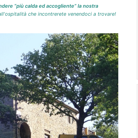
ndere “più calda ed accogliente” la nostra
all'ospitalità che incontrerete venendoci a trovare!