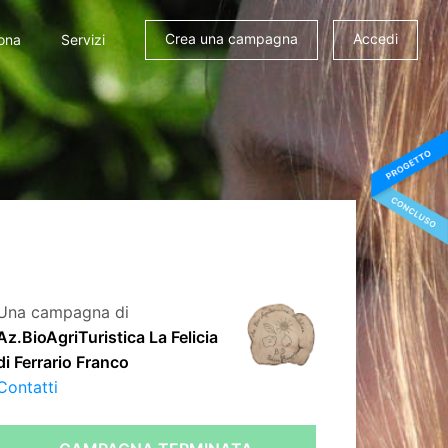
Crea una campagna
Accedi
ona
Servizi
Una campagna di
Az.BioAgriTuristica La Felicia
di Ferrario Franco
Contatti