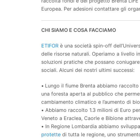
raccolta fondi e del progetto Brenta LIF
Europea. Per adesioni contattare gli organ
CHI SIAMO E COSA FACCIAMO
ETIFOR
è una società spin-off dell’Unive
delle risorse naturali. Operiamo a livello 
soluzioni pratiche che possano coniugare
sociali. Alcuni dei nostri ultimi successi:
•
Lungo il fiume Brenta abbiamo raccolto
una foresta aperta al pubblico che permette
cambiamento climatico e l’aumento di biod
•
Abbiamo raccolto 1.3 milioni di Euro per
Veneto a Eraclea, Caorle e Bibione attrave
•
In Regione Lombardia abbiamo sviluppa
protette
di tutta le regione, uno strument