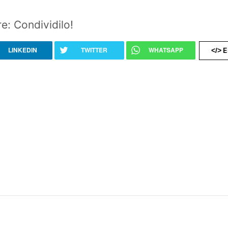
e: Condividilo!
LINKEDIN
TWITTER
WHATSAPP
E
</>