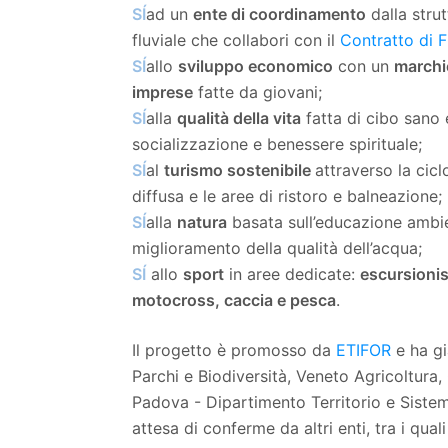
SÍ
ad un
ente di coordinamento
dalla strut
fluviale che collabori con il
Contratto di 
SÍ
allo
sviluppo economico
con un
marchi
imprese
fatte da giovani;
SÍ
alla
qualità della vita
fatta di cibo sano e
socializzazione e benessere spirituale;
SÍ
al
turismo sostenibile
attraverso la cicl
diffusa e le aree di ristoro e balneazione;
SÍ
alla
natura
basata sull’educazione ambie
miglioramento della qualità dell’acqua;
SÍ
allo
sport
in aree dedicate:
escursionis
motocross, caccia e pesca
.
Il progetto è promosso da
ETIFOR
e ha gi
Parchi e Biodiversità, Veneto Agricoltura
Padova - Dipartimento Territorio e Sistem
attesa di conferme da altri enti, tra i qual