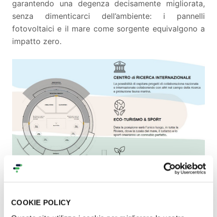
garantendo una degenza decisamente migliorata,
senza dimenticarci dell’ambiente: i pannelli
fotovoltaici e il mare come sorgente equivalgono a
impatto zero.
Con una donazione ci aiutate a prenderci cura delle
COOKIE POLICY
tartarughe marine e a preservare il nostro mare,
risorsa unica della collettività. Che dite, ci date una