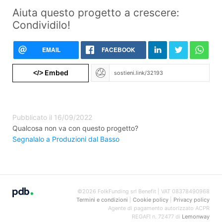
Aiuta questo progetto a crescere:
Condividilo!
EMAIL
FACEBOOK
Embed
</>
Pubblicato il 16/09/2022
Qualcosa non va con questo progetto?
Segnalalo a Produzioni dal Basso
©2026 FolkFunding srl Benefit | VAT 08378490968
Termini e condizioni
|
Cookie policy
|
Privacy policy
Agente di pagamento autorizzato ACPR
REGAFI n. 72477 di
Lemonway