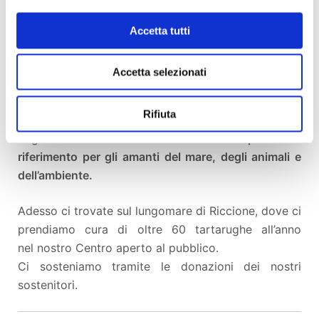
quello di tutelare l’ecosistema marino, soprattutto
adriatico, attraverso attività di divulgazione,
Accetta tutti
educazione e conservazione, oltre che progetti
europei in partnership con prestigiosi Enti di Ricerca
Accetta selezionati
e Università.
Rifiuta
In collaborazione con il Club Nautico Rimini,
vogliamo
rendere l’ex Delfinario un punto di
riferimento per gli amanti del mare, degli animali e
dell’ambiente.
Adesso ci trovate sul lungomare di Riccione, dove ci
prendiamo cura di oltre 60 tartarughe all’anno
nel nostro Centro aperto al pubblico.
Ci sosteniamo tramite le donazioni dei nostri
sostenitori.