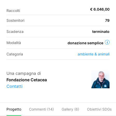
€ 6.046,00
Raccolti
EN
Sostenitori
79
FR
Scadenza
terminato
IT
ES
Modalità
donazione semplice
Categoria
ambiente & animali
Una campagna di
Fondazione Cetacea
Contatti
Progetto
Commenti (
14
)
Gallery (6)
Obiettivi SDGs