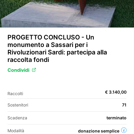
EN
FR
PROGETTO CONCLUSO - Un
monumento a Sassari per i
IT
ES
Rivoluzionari Sardi: partecipa alla
raccolta fondi
Condividi
€ 3.140,00
Raccolti
Sostenitori
71
Scadenza
terminato
Modalità
donazione semplice