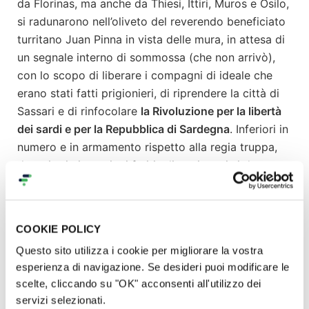
da Florinas, ma anche da Thiesi, Ittiri, Muros e Osilo,
si radunarono nell’oliveto del reverendo beneficiato
turritano Juan Pinna in vista delle mura, in attesa di
un segnale interno di sommossa (che non arrivò),
con lo scopo di liberare i compagni di ideale che
erano stati fatti prigionieri, di riprendere la città di
Sassari e di rinfocolare
la Rivoluzione per la libertà
dei sardi e per la Repubblica di Sardegna
. Inferiori in
numero e in armamento rispetto alla regia truppa,
dopo i primi morti e i feriti, gli angioyani si dettero
alla fuga verso Scala di Giocca.
Sempre qui,
fra il 6 ottobre 1796 e l’11 agosto 1802
vennero impiccati otto patrioti sardi
.
COOKIE POLICY
Questo sito utilizza i cookie per migliorare la vostra
A parte la voce isolata di
Enrico Costa
che nel
esperienza di navigazione. Se desideri puoi modificare le
1885
nel suo primo volume di
Sassari
definì i
scelte, cliccando su "OK" acconsenti all'utilizzo dei
rivoluzionari giustiziati
“martiri per la libertà”
la
servizi selezionati.
memoria di questi fatti e personaggi si è