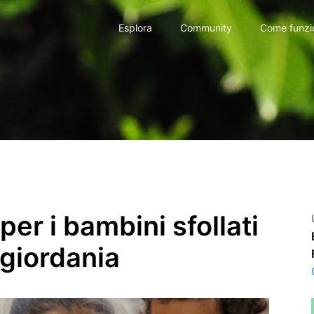
Esplora
Community
Come funzi
per i bambini sfollati
sgiordania