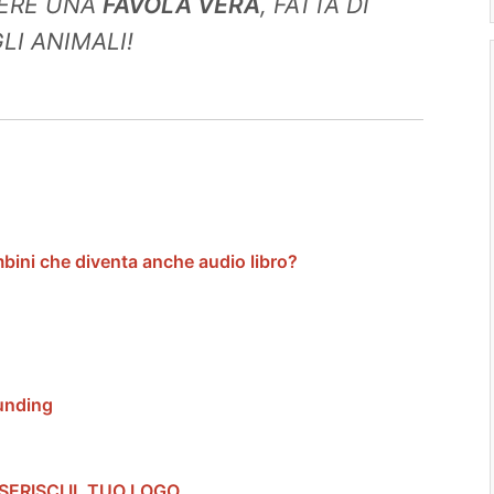
DERE UNA
FAVOLA VERA
, FATTA DI
LI ANIMALI!
mbini che diventa anche audio libro?
funding
INSERISCI IL TUO LOGO