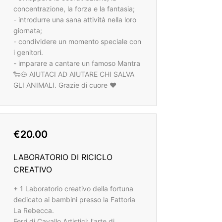
concentrazione, la forza e la fantasia;
- introdurre una sana attività nella loro
giornata;
- condividere un momento speciale con
i genitori.
- imparare a cantare un famoso Mantra
🐑🐽 AIUTACI AD AIUTARE CHI SALVA
GLI ANIMALI. Grazie di cuore ❤️
€20.00
LABORATORIO DI RICICLO
CREATIVO
+ 1 Laboratorio creativo della fortuna
dedicato ai bambini presso la Fattoria
La Rebecca.
Ferri di Cavallo Artistici: l'arte di