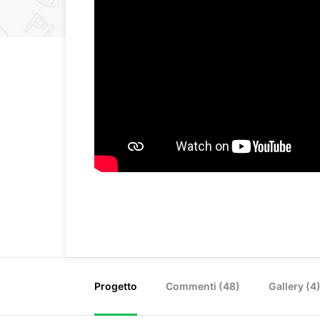
Progetto
Commenti (
48
)
Gallery (4