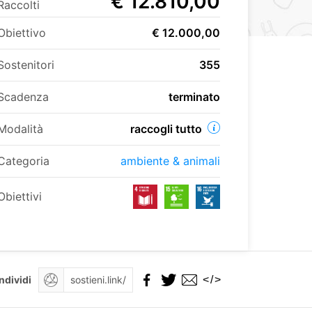
€ 12.810,00
Raccolti
Obiettivo
€ 12.000,00
Sostenitori
355
Scadenza
terminato
Modalità
raccogli tutto
Categoria
ambiente & animali
Obiettivi
</>
ndividi