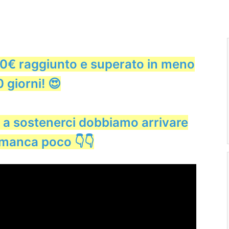
00€ raggiunto e superato in meno
0 giorni! 😍
e a sostenerci dobbiamo arrivare
 manca poco 👇👇