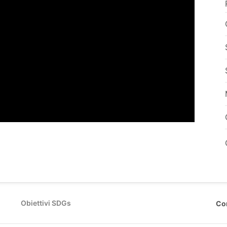
)
Obiettivi SDGs
Co