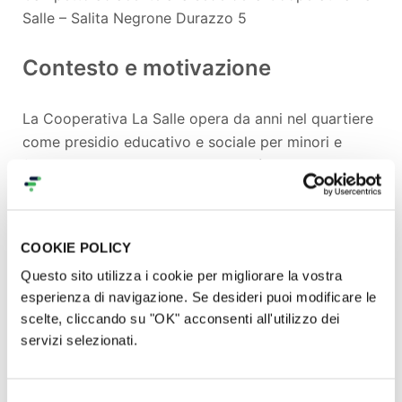
Salle – Salita Negrone Durazzo 5
Contesto e motivazione
La Cooperativa La Salle opera da anni nel quartiere
come presidio educativo e sociale per minori e
famiglie in situazioni di vulnerabilità. Ogni giorno il
nostro centro di aggregazione accoglie decine di
bambini e ragazzi dai 6 ai 18 anni, offrendo attività
di supporto scolastico, laboratori creativi, momenti
COOKIE POLICY
di gioco e socializzazione.
Questo sito utilizza i cookie per migliorare la vostra
Accanto alla sede operativa si trova un
campetto
esperienza di navigazione. Se desideri puoi modificare le
sportivo in erba sintetica
, utilizzato
scelte, cliccando su "OK" acconsenti all'utilizzo dei
quotidianamente sia dai minori del centro che dai
servizi selezionati.
giovani dell’
Associazione Sportiva La Salle
, realtà
che promuove lo sport come strumento educativo e
inclusivo.