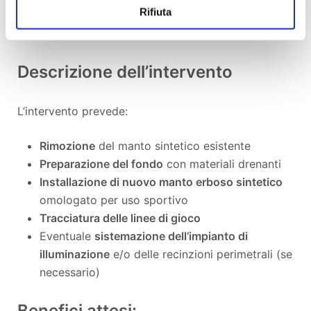
Rifiuta
Rafforzare il senso di appartenenza alla
comunità tra i giovani del territorio
Descrizione dell’intervento
L’intervento prevede:
Rimozione
del manto sintetico esistente
Preparazione del fondo
con materiali drenanti
Installazione di nuovo manto erboso sintetico
omologato per uso sportivo
Tracciatura delle linee di gioco
Eventuale
sistemazione dell’impianto di
illuminazione
e/o delle recinzioni perimetrali (se
necessario)
Benefici attesi: