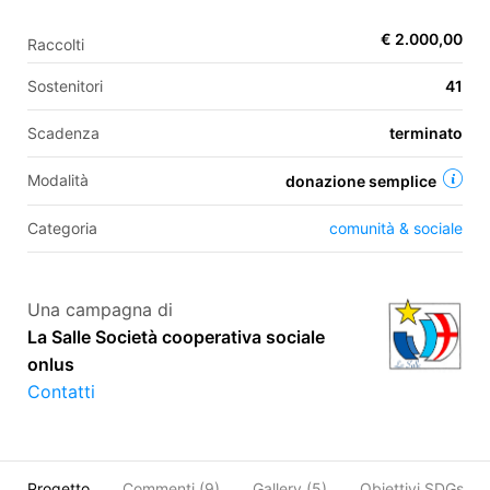
€ 2.000,00
Raccolti
EN
Sostenitori
41
FR
Scadenza
terminato
IT
ES
Modalità
donazione semplice
Categoria
comunità & sociale
Una campagna di
La Salle Società cooperativa sociale
onlus
Contatti
Progetto
Commenti (
9
)
Gallery (5)
Obiettivi SDGs