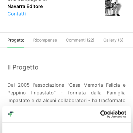
Navarra Editore
Contatti
Progetto
Ricompense
Commenti (
22
)
Gallery (6)
Il Progetto
Dal 2005 l'associazione "Casa Memoria Felicia e
Peppino Impastato" -
formata dalla Famiglia
Impastato e da alcuni collaboratori
- ha trasformato
quella che è stata la
casa di Peppino Impastato e
della mamma Felicia
a Cinisi in
Casa Memoria
Felicia
e Peppino Impastato, un luogo aperto nato dal
bisogno di diffondere la verità e chiedere giustizia