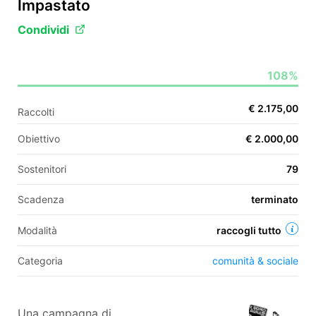
Impastato
Condividi
EN
108%
FR
IT
ES
€ 2.175,00
Raccolti
Obiettivo
€ 2.000,00
Sostenitori
79
Scadenza
terminato
Modalità
raccogli tutto
Categoria
comunità & sociale
Una campagna di