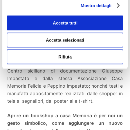
non solo, un luogo che possa diventare punto di
Mostra dettagli
riferimento per la cultura indipendente e le istanze
di partecipazione democratica.
Accetta tutti
All'interno del bookshop troveranno spazio non solo
Accetta selezionati
i libri della nostra casa editrice - che da sempre
contraddistingue il proprio profilo per l'impegno
civile - ma anche quelli di tutti gli editori di Italia
Rifiuta
attenti e sensibili a questi temi, quelli realizzati dal
Centro siciliano di documentazione Giuseppe
Impastato e dalla stessa Associazione Casa
Memoria Felicia e Peppino Impastato; nonché testi e
manufatti appositamente realizzati, dalle shopper in
tela ai segnalibri, dai poster alle t-shirt.
Aprire un bookshop a casa Memoria è per noi un
gesto simbolico, come aggiungere un nuovo