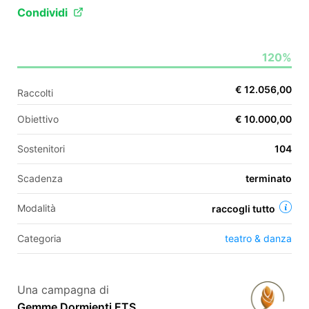
Condividi
EN
120%
FR
€ 12.056,00
Raccolti
IT
ES
Obiettivo
€ 10.000,00
Sostenitori
104
Scadenza
terminato
Modalità
raccogli tutto
Categoria
teatro & danza
Una campagna di
Gemme Dormienti ETS