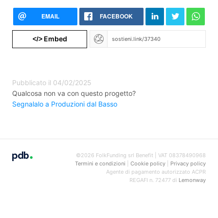
EMAIL
FACEBOOK
Embed
</>
Pubblicato il 04/02/2025
Qualcosa non va con questo progetto?
Segnalalo a Produzioni dal Basso
©2026 FolkFunding srl Benefit | VAT 08378490968
Termini e condizioni
|
Cookie policy
|
Privacy policy
Agente di pagamento autorizzato ACPR
REGAFI n. 72477 di
Lemonway