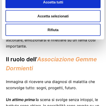
Accetta tutti
Il sipario non cala, siamo pronti
per
un nuovo atto
!
Accetta selezionati
Aiutaci a portare questo spettacolo nei teatri di
Rifiuta
tutta Italia, affinché più persone possibili possano
ascoltare, emozionarsi e riflettere su un tema così
importante.
Il ruolo dell’
Associazione Gemme
Dormienti
Immagina di ricevere una diagnosi di malattia che
sconvolge tutto: sogni, progetti, futuro.
Un attimo prima
l
a scena si svolge senza intoppi, le
battute sono chiare, le possibilità sono aperte su un