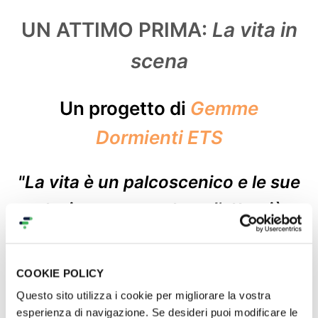
UN ATTIMO PRIMA:
La vita in
scena
Un progetto di
Gemme
Dormienti ETS
"La vita è un palcoscenico e le sue
storie rappresentano l’atto più
straordinario."
COOKIE POLICY
Con il progetto
Un Attimo Prima
vogliamo
realizzare uno spettacolo teatrale unico: 5 donne
Questo sito utilizza i cookie per migliorare la vostra
libere da malattia oncologica ci hanno donato le
esperienza di navigazione. Se desideri puoi modificare le