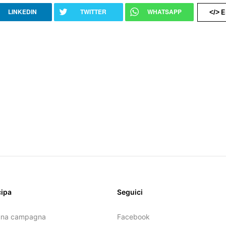
LINKEDIN
TWITTER
WHATSAPP
E
</>
cipa
Seguici
una campagna
Facebook