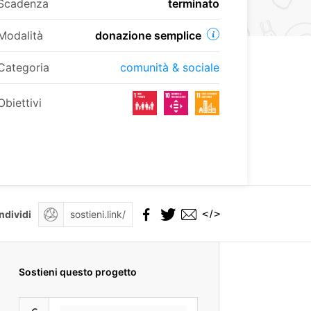
Scadenza
terminato
Modalità
donazione semplice
Categoria
comunità & sociale
Obiettivi
</>
ndividi
Sostieni questo progetto