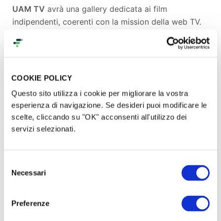
UAM TV
avrà una gallery dedicata ai film
indipendenti, coerenti con la mission della web TV.
Lieto Fine
Ogni giorno pubblicheremo le storie a lieto fine
COOKIE POLICY
della nostra community. Le persone che ci
Questo sito utilizza i cookie per migliorare la vostra
seguiranno potranno condividere con la community
esperienza di navigazione. Se desideri puoi modificare le
di
UAM TV,
un video di circa due minuti in cui
scelte, cliccando su "OK" acconsenti all'utilizzo dei
parleranno e spiegheranno la loro storia a lieto fine.
servizi selezionati.
Economia e sviluppo sostenibile
Selezione
Necessari
del
Una nuova visione del mondo parte anche da
consenso
un’economia che abbia valori vicini all’uomo e al
Preferenze
pianeta. Sarà presente una sezione dedicata