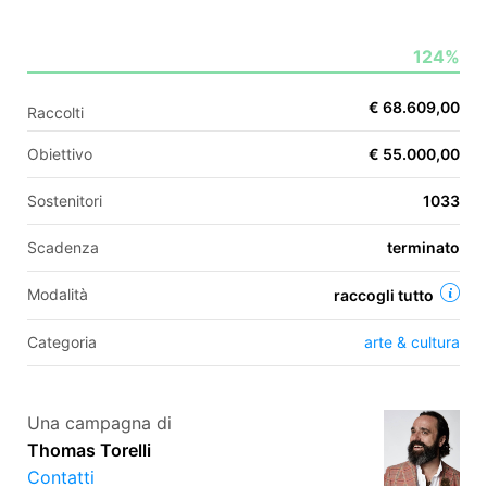
124%
EN
€ 68.609,00
Raccolti
FR
Obiettivo
€ 55.000,00
IT
ES
Sostenitori
1033
Scadenza
terminato
Modalità
raccogli tutto
Categoria
arte & cultura
Una campagna di
Thomas Torelli
Contatti