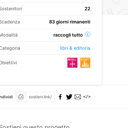
Sostenitori
22
Scadenza
83 giorni rimanenti
Modalità
raccogli tutto
Categoria
libri & editoria
Obiettivi
</>
ndividi
Sostieni questo progetto