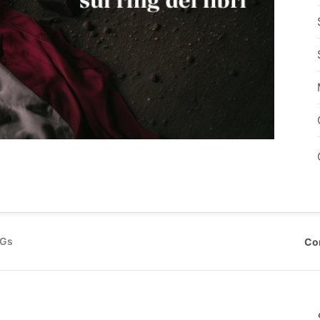
DGs
Co