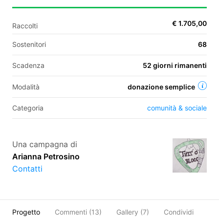
€ 1.705,00
Raccolti
EN
Sostenitori
68
FR
Scadenza
52 giorni rimanenti
IT
ES
Modalità
donazione semplice
Categoria
comunità & sociale
Una campagna di
Arianna Petrosino
Contatti
Progetto
Commenti (
13
)
Gallery (7)
Condividi