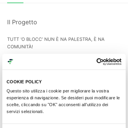
Il Progetto
TUTT ‘O BLOCC’ NUN È NA PALESTRA, È NA
COMUNITÀ!
Siamo caprette di montagna 🐐
babbuini boulderist 🐒
ragnettɛ da indoor 🕸
COOKIE POLICY
Siamo a Napoli e lo scorso anno abbiamo dovuto
lasciare la nostra palestra.
Questo sito utilizza i cookie per migliorare la vostra
esperienza di navigazione. Se desideri puoi modificare le
Per noi non era solo una palestra ma un luogo di
scelte, cliccando su "OK" acconsenti all'utilizzo dei
aggregazione, uno spazio in cui ci siamo incontratɛ,
servizi selezionati.
conosciutɛ e cresciutɛ insieme. Era la nostra tana.
Dopo una lunga ricerca abbiamo trovato una nuova