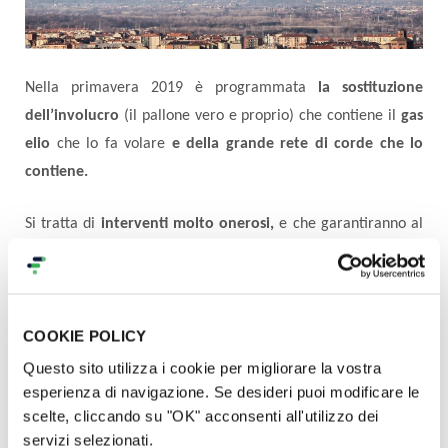
Nella primavera 2019 è programmata
la sostituzione
dell’involucro
(il pallone vero e proprio) che contiene il
gas
elio
che lo fa volare
e della grande rete di corde che lo
contiene.
Si tratta di
interventi molto onerosi,
e che garantiranno al
Turin BALON
tanti anni di incredibili voli sul cielo di Torino.
Con il tuo supporto il
BALON
potrà continuare a volare per
anni nei cieli di Torino, premiando il tuo contributo con
voli
COOKIE POLICY
esclusivi nel cielo di Torino.
Per i più generosi anche la
Questo sito utilizza i cookie per migliorare la vostra
tessera del club esclusivo de
#IoStoColBALON
che ti
esperienza di navigazione. Se desideri puoi modificare le
scelte, cliccando su "OK" acconsenti all'utilizzo dei
consentirà voli illimitati e a vita sulla mongolfiera.
servizi selezionati.