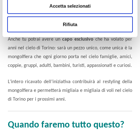
pallone che andrà a riposo, ogni pezzo originale, numerato e
Accetta selezionati
irripetibile: borse, magliette e tanti altri accessori
d’abbigliamento per la collezione speciale
"TURIN BALON".
Rifiuta
Anche tu potrai avere un
capo esclusivo
che ha volato per
anni nel cielo di Torino: sarà un pezzo unico, come unica è la
mongolfiera che ogni giorno porta nel cielo famiglie, amici,
coppie, gruppi, adulti, bambini, turisti, appassionati e curiosi.
L’intero ricavato dell’iniziativa contribuirà al restyling della
mongolfiera e permetterà migliaia e migliaia di voli nel cielo
di Torino per i prossimi anni.
Quando faremo tutto questo?