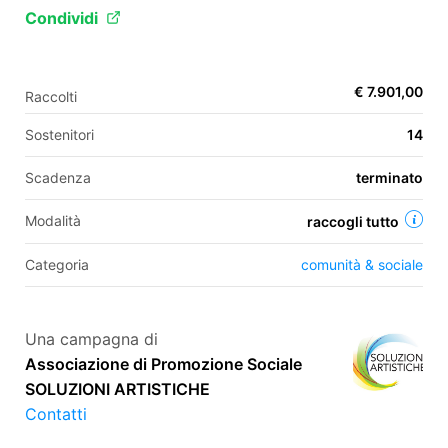
Condividi
EN
€ 7.901,00
Raccolti
FR
Sostenitori
14
IT
ES
Scadenza
terminato
Modalità
raccogli tutto
Categoria
comunità & sociale
Una campagna di
Associazione di Promozione Sociale
SOLUZIONI ARTISTICHE
Contatti