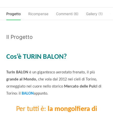
Progetto
Ricompense
Commenti (
6
)
Gallery (1)
C
Il Progetto
Cos’è TURIN BALON?
Turin BALON
è un gigantesco aerostato frenato, il più
grande al Mondo,
che vola dal 2012 nei cieli di Torino,
ormeggiato nel cuore nello storico
Mercato delle Pulci
di
Torino: il
BALON
appunto.
Per tutti è:
la mongolfiera di