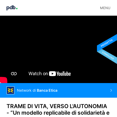
MENU
Network di
Banca Etica
TRAME DI VITA, VERSO L'AUTONOMIA
- “Un modello replicabile di solidarietà e