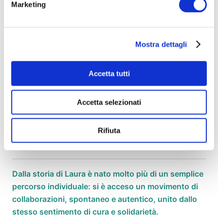
Marketing
Con il tuo contributo possiamo garantire a Laura —
e a molte altre donne — la possibilità di un futuro
dignitoso, fatto di speranza concreta e
indipendenza economica.
Mostra dettagli
Ogni donazione è un passo reale verso l’autonomia,
il lavoro e la rinascita.
Accetta tutti
Aiutaci a intrecciare nuove vite:
Accetta selezionati
insieme possiamo cucire nuove
Rifiuta
possibilità.
Dalla storia di Laura è nato molto più di un semplice
percorso individuale: si è acceso un movimento di
collaborazioni, spontaneo e autentico, unito dallo
stesso sentimento di cura e solidarietà.