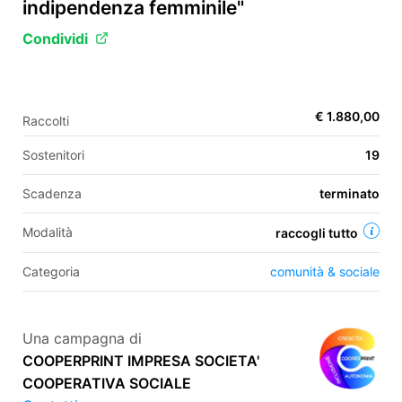
indipendenza femminile"
Condividi
EN
FR
€ 1.880,00
Raccolti
IT
ES
Sostenitori
19
Scadenza
terminato
Modalità
raccogli tutto
Categoria
comunità & sociale
Una campagna di
COOPERPRINT IMPRESA SOCIETA'
COOPERATIVA SOCIALE