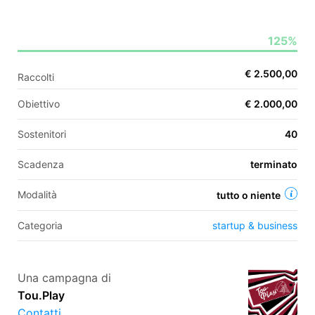
125%
EN
€ 2.500,00
Raccolti
FR
Obiettivo
€ 2.000,00
IT
ES
Sostenitori
40
Scadenza
terminato
Modalità
tutto o niente
Categoria
startup & business
Una campagna di
Tou.Play
Contatti