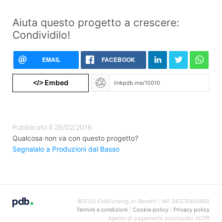
Aiuta questo progetto a crescere:
Condividilo!
EMAIL
FACEBOOK
Embed
</>
Pubblicato il 29/02/2016
Qualcosa non va con questo progetto?
Segnalalo a Produzioni dal Basso
©2026 FolkFunding srl Benefit | VAT 08378490968
Termini e condizioni
|
Cookie policy
|
Privacy policy
Agente di pagamento autorizzato ACPR