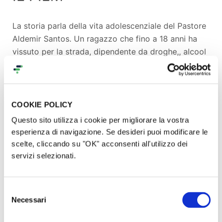
La storia parla della vita adolescenziale del Pastore
Aldemir Santos. Un ragazzo che fino a 18 anni ha
vissuto per la strada, dipendente da droghe,, alcool
e prostituzione. Diventato capobanda e destinato
alla morte precoce, viene invitato in chiesa per
assistere ad un culto pentecostale. In quel frangente
viene salvato da Dio e diventa un missionario.
COOKIE POLICY
Attualmente il Pastore Santos ha un canale youtube
Questo sito utilizza i cookie per migliorare la vostra
"@pastorealdemirsantos" seguito da tantissime
esperienza di navigazione. Se desideri puoi modificare le
persone in Italia e all'Estero. Il Pastore Santos sta
scelte, cliccando su "OK" acconsenti all'utilizzo dei
guidando tantissime anime al risveglio, alla
servizi selezionati.
consacrazione. Milioni di testimonianze di
liberazione e guarigione vengono trasmesse
Selezione
giornalmente nei suoi canali.
Necessari
del
consenso