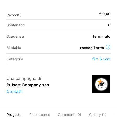
€ 0,00
Raccolti
EN
Sostenitori
0
FR
Scadenza
terminato
IT
ES
Modalità
raccogli tutto
Categoria
film & corti
Una campagna di
Pulsart Company sas
Contatti
Progetto
Ricompense
Commenti (
0
)
Gallery (1)
O