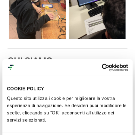
CHI SIAMO
TeAch Music APS
è un'associazione per la
promozione dell'informatica musicale per
COOKIE POLICY
l'educazione, la riabilitazione e la produzione
Questo sito utilizza i cookie per migliorare la vostra
artistica.
esperienza di navigazione. Se desideri puoi modificare le
scelte, cliccando su "OK" acconsenti all'utilizzo dei
servizi selezionati.