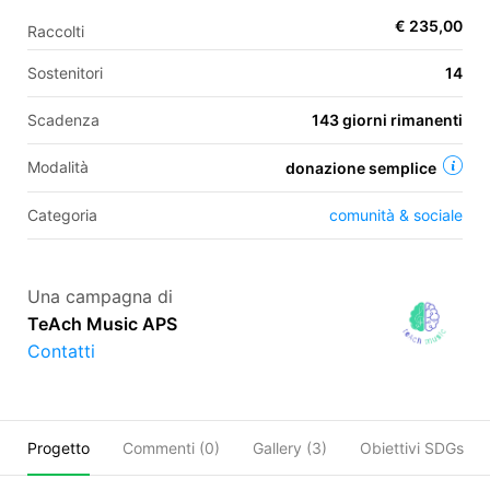
€ 235,00
Raccolti
Sostenitori
14
EN
Scadenza
143 giorni rimanenti
FR
IT
ES
Modalità
donazione semplice
Categoria
comunità & sociale
Una campagna di
TeAch Music APS
Contatti
Progetto
Commenti (
0
)
Gallery (3)
Obiettivi SDGs