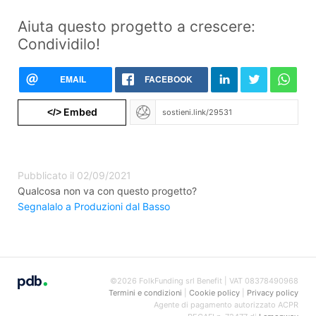
Aiuta questo progetto a crescere:
Condividilo!
EMAIL
FACEBOOK
Embed
</>
Pubblicato il 02/09/2021
Qualcosa non va con questo progetto?
Segnalalo a Produzioni dal Basso
©2026 FolkFunding srl Benefit | VAT 08378490968
Termini e condizioni
|
Cookie policy
|
Privacy policy
Agente di pagamento autorizzato ACPR