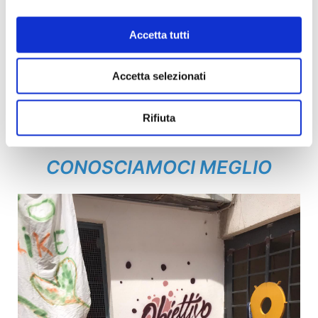
bbiamo scelto di continuare questo percorso, e ci
sentiamo più carichi che mai. È il vostro sostegno,
Accetta tutti
tuttavia, a dare significato al nostro sforzo e a
caricarlo di un sentimento tanto intenso da poter
Accetta selezionati
viaggiare da persona a persona pur
nell'impossibilità di stringersi in un grande
Rifiuta
abbraccio.
CONOSCIAMOCI MEGLIO