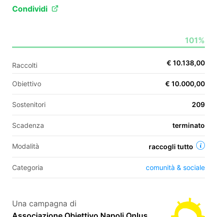
Condividi
EN
101%
FR
€ 10.138,00
Raccolti
IT
ES
Obiettivo
€ 10.000,00
Sostenitori
209
Scadenza
terminato
Modalità
raccogli tutto
Categoria
comunità & sociale
Una campagna di
Associazione Obiettivo Napoli Onlus