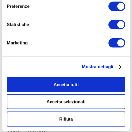
Preferenze
Stamperemo 200 copie se e soltanto se riusciremo
a vendere le prime 80 copie in prevendita al prezzo
Statistiche
di 20 euro l'una (costi di spedizione inclusi). Questo
non coprirà tutte le spese ma ci aiuterà
sensibilmente ad imbarcarci in questa impresa
Marketing
titanica per un progetto indipendente come il
nostro. Le copie verranno numerate (andremo in
ordine di donazione) e firmate dai due artisti.
Mostra dettagli
Oltre al vinile, riceverai anche il link di ascolto in
Accetta tutti
anteprima del loro album su SoundCloud così da
poterlo ascoltare dove e quando vorrai e prima di
Accetta selezionati
chiunque altro.
Riassumendo donando 20 euro, prenoterai 1 copia
Rifiuta
del nostro vinile. Donando 40 euro, prenoterai 2