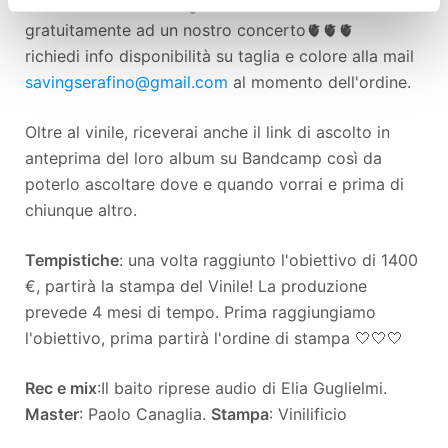
la nuova
t-shirt
Saving Serafino. Potrai ritirarli
gratuitamente ad un nostro concerto🫀🫀🫀
richiedi info disponibilità su taglia e colore alla mail
savingserafino@gmail.com
al momento dell'ordine.
Oltre al vinile, riceverai anche il link di ascolto in
anteprima del loro album su Bandcamp così da
poterlo ascoltare dove e quando vorrai e prima di
chiunque altro.
Tempistiche
: una volta raggiunto l'obiettivo di 1400
€, partirà la stampa del Vinile! La produzione
prevede 4 mesi di tempo. Prima raggiungiamo
l'obiettivo, prima partirà l'ordine di stampa 🤍🤍🤍
Rec e mix
:Il baito riprese audio di Elia Guglielmi.
Master
: Paolo Canaglia.
Stampa
: Vinilificio