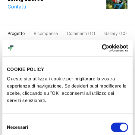
Contatti
Progetto
Ricompense
Commenti (
11
)
Gallery (10)
Il Progetto
COOKIE POLICY
Care e cari!
Questo sito utilizza i cookie per migliorare la vostra
esperienza di navigazione. Se desideri puoi modificare le
Grazie per essere qui! Siamo Giulio, Matteo e
scelte, cliccando su "OK" acconsenti all'utilizzo dei
Serafino e come saprete, il 17 ottobre 2025
servizi selezionati.
abbiamo pubblicato il primo disco del nostro
progetto musicale
Saving Serafino “Bossa buffona”
😊🤭💘
Selezione
Necessari
del
Ne siamo tanto tanto felici e vogliamo compiere