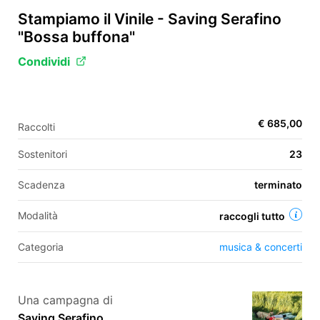
Stampiamo il Vinile - Saving Serafino
"Bossa buffona"
EN
Condividi
FR
IT
ES
€ 685,00
Raccolti
Sostenitori
23
Scadenza
terminato
Modalità
raccogli tutto
Categoria
musica & concerti
Una campagna di
Saving Serafino