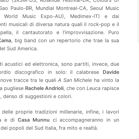
 Sao Paulo-BR, Mundial Montreal-CA, Seoul Music
an World Music Expo-AU), Medimex-IT) e dai
ti musicali di diversa natura quali il rock-pop e il
ella, il cantautorato e l’improvvisazione. Puro
Kama
, big band con un repertorio che trae la sua
 del Sud America.
i acustici ed elettronica, sono partiti, invece, due
sordio discografico in solo: il calabrese
Davide
nove tracce tra le quali
A San Michele
ha vinto la
la pugliese
Rachele Andrioli
, che con
Leuca
rapisce
, denso di suggestioni e colori.
elle proprie tradizioni millenarie, infine, i lavori
s
e di
Casa Munnu
ci accompagneranno in un
i popoli del Sud Italia, fra mito e realtà.