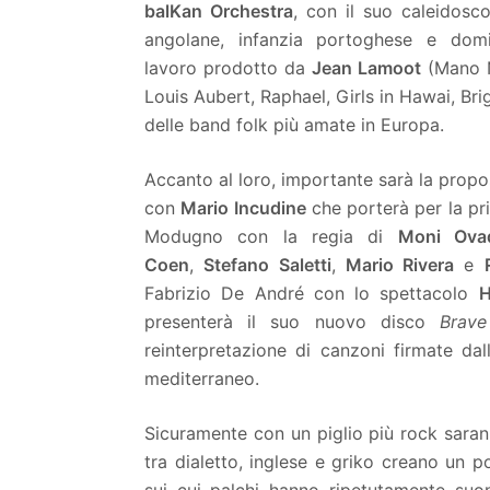
balKan Orchestra
, con il suo caleidosco
angolane, infanzia portoghese e domi
lavoro prodotto da
Jean Lamoot
(Mano Ne
Louis Aubert, Raphael, Girls in Hawai, Bri
delle band folk più amate in Europa.
Accanto al loro, importante sarà la propo
con
Mario Incudine
che porterà per la pr
Modugno con la regia di
Moni Ova
Coen
,
Stefano Saletti
,
Mario Rivera
e
Fabrizio De André con lo spettacolo
H
presenterà il suo nuovo disco
Brav
reinterpretazione di canzoni firmate da
mediterraneo.
Sicuramente con un piglio più rock sarann
tra dialetto, inglese e griko creano un p
sui cui palchi hanno ripetutamente suo