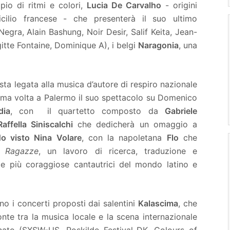
pio di ritmi e colori,
Lucia De Carvalho
- origini
cilio francese - che presenterà il suo ultimo
gra, Alain Bashung, Noir Desir, Salif Keita, Jean-
gitte Fontaine, Dominique A), i belgi
Naragonia
, una
sta legata alla musica d’autore di respiro nazionale
ima volta a Palermo il suo spettacolo su Domenico
dia
, con il quartetto composto da
Gabriele
Raffella Siniscalchi
che dedicherà un omaggio a
o visto Nina Volare
, con la napoletana
Flo
che
e Ragazze
, un lavoro di ricerca, traduzione e
lle più coraggiose cantautrici del mondo latino e
o i concerti proposti dai salentini
Kalascima
, che
onte tra la musica locale e la scena internazionale
nato (SXSW-US, Roskilde Festival-DK, Colours of