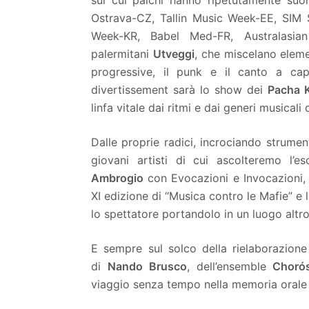
Ostrava-CZ, Tallin Music Week-EE, SIM
Week-KR, Babel Med-FR, Australasi
palermitani
Utveggi
, che miscelano elemen
progressive, il punk e il canto a capp
divertissement sarà lo show dei
Pacha 
linfa vitale dai ritmi e dai generi musicali
Dalle proprie radici, incrociando strument
giovani artisti di cui ascolteremo l’e
Ambrogio
con Evocazioni e Invocazioni, 
XI edizione di “Musica contro le Mafie” e 
lo spettatore portandolo in un luogo altro
E sempre sul solco della rielaborazione d
di
Nando Brusco
, dell’ensemble
Choró
viaggio senza tempo nella memoria orale de