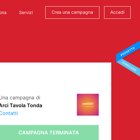
Crea una campagna
Accedi
ona
Servizi
Una campagna di
Arci Tavola Tonda
Contatti
CAMPAGNA TERMINATA