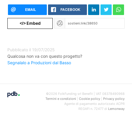
EMAIL
FACEBOOK
Embed
</>
Pubblicato il 19/07/2025
Qualcosa non va con questo progetto?
Segnalalo a Produzioni dal Basso
©2026 FolkFunding srl Benefit | VAT 08378490968
Termini e condizioni
|
Cookie policy
|
Privacy policy
Agente di pagamento autorizzato ACPR
REGAFI n. 72477 di
Lemonway