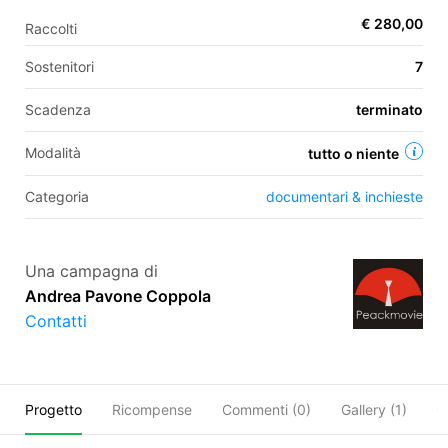
€ 280,00
Raccolti
Sostenitori
7
EN
Scadenza
terminato
FR
IT
ES
Modalità
tutto o niente
Categoria
documentari & inchieste
Una campagna di
Andrea Pavone Coppola
Contatti
Progetto
Ricompense
Commenti (
0
)
Gallery (1)
O