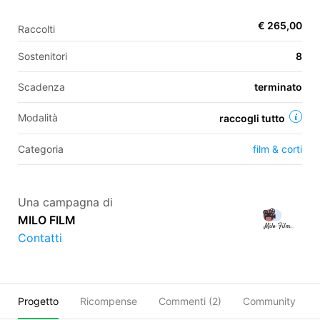
€ 265,00
Raccolti
EN
Sostenitori
8
FR
Scadenza
terminato
IT
ES
Modalità
raccogli tutto
Categoria
film & corti
Una campagna di
MILO FILM
Contatti
Progetto
Ricompense
Commenti (
2
)
Community