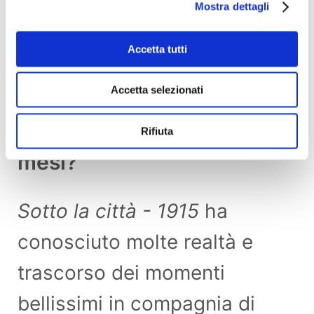
Mostra dettagli
Accetta tutti
Accetta selezionati
Cos'è successo in questi
Rifiuta
mesi?
Sotto la città - 1915
ha
conosciuto molte realtà e
trascorso dei momenti
bellissimi in compagnia di