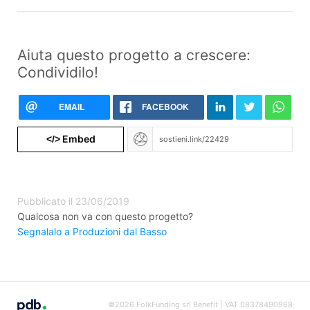
Aiuta questo progetto a crescere:
Condividilo!
EMAIL
FACEBOOK
Embed
</>
Pubblicato il 23/06/2019
Qualcosa non va con questo progetto?
Segnalalo a Produzioni dal Basso
©2026 FolkFunding srl Benefit | VAT 08378490968