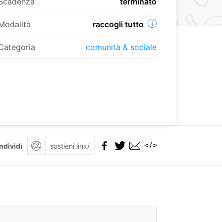
Scadenza
terminato
Modalità
raccogli tutto
Categoria
comunità & sociale
</>
ndividi