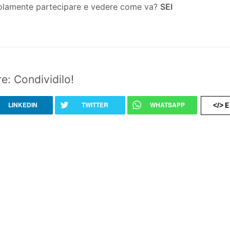
 solamente partecipare e vedere come va?
SEI
e: Condividilo!
LINKEDIN
TWITTER
WHATSAPP
E
</>