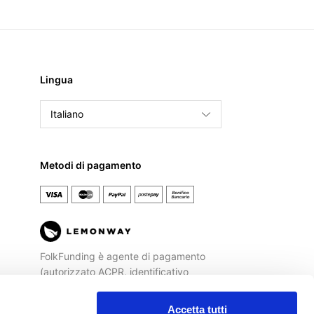
Lingua
Italiano
English
Français
Metodi di pagamento
Español
FolkFunding è agente di pagamento
(autorizzato ACPR, identificativo
REGAFI n. 72477) di
Lemonway
, Istituto
di Pagamento autorizzato dalla
Banca
Accetta tutti