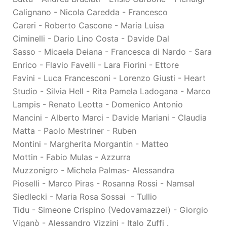
Calignano
-
Nicola Caredda
-
Francesco
Careri
-
Roberto Cascone
-
Maria Luisa
Ciminelli
-
Dario Lino Costa
-
Davide Dal
Sasso
-
Micaela Deiana
-
Francesca di Nardo
-
Sara
Enrico
-
Flavio Favelli
-
Lara Fiorini -
Ettore
Favini
-
Luca Francesconi
-
Lorenzo Giusti
- Heart
Studio -
Silvia Hell
- Rita Pamela Ladogana -
Marco
Lampis
-
Renato Leotta
-
Domenico Antonio
Mancini
-
Alberto Marci
-
Davide Mariani
-
Claudia
Matta
-
Paolo Mestriner
-
Ruben
Montini
-
Margherita Morgantin
-
Matteo
Mottin
-
Fabio Mulas
-
Azzurra
Muzzonigro
-
Michela Palmas
-
Alessandra
Pioselli
-
Marco Piras
-
Rosanna Rossi
-
Namsal
Siedlecki
-
Maria Rosa Sossai
-
Tullio
Tidu
-
Simeone Crispino (Vedovamazzei)
-
Giorgio
Viganò
-
Alessandro Vizzini
-
Italo Zuffi
.