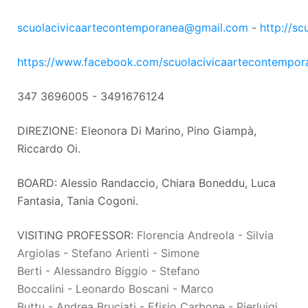
scuolacivicaartecontemporanea@gmail.com
-
http://s
https://www.facebook.com/scuolacivicaartecontempor
347 3696005 - 3491676124
DIREZIONE: Eleonora Di Marino, Pino Giampà,
Riccardo Oi.
BOARD: Alessio Randaccio, Chiara Boneddu, Luca
Fantasia, Tania Cogoni.
VISITING PROFESSOR:
Florencia Andreola
-
Silvia
Argiolas
-
Stefano Arienti
-
Simone
Berti
-
Alessandro Biggio
-
Stefano
Boccalini
-
Leonardo Boscani
-
Marco
Buttu
-
Andrea Bruciati
-
Efisio Carbone
-
Pierluigi