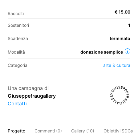
€ 15,00
Raccolti
EN
Sostenitori
1
FR
Scadenza
terminato
IT
ES
Modalità
donazione semplice
Categoria
arte & cultura
Una campagna di
Giuseppefraugallery
Contatti
Progetto
Commenti (
0
)
Gallery (10)
Obiettivi SDGs