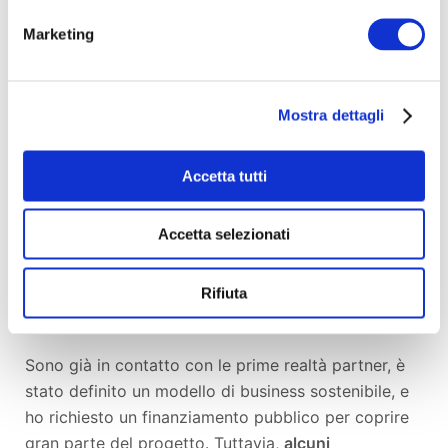
quotidiana del loro negozio fisico.
Marketing
Per questo motivo, questo progetto è pensato per
facilitare l’ingresso online dei piccoli venditori
della
città in cui vivo, che oggi non riescono a
Mostra dettagli
digitalizzarsi.
Accetta tutti
In questa fase iniziale non posso rivelare troppi
dettagli, per motivi strategici e di tutela. Posso solo
Accetta selezionati
dire che vivo in un luogo che, di per sé, è già un
brand nel campo della moda (e non solo), il che
rappresenta un enorme vantaggio in termini di
Rifiuta
visibilità e comunicazione.
Sono già in contatto con le prime realtà partner, è
stato definito un modello di business sostenibile, e
ho richiesto un finanziamento pubblico per coprire
gran parte del progetto. Tuttavia,
alcuni