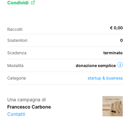
Condividi
EN
€ 0,00
Raccolti
FR
Sostenitori
0
IT
ES
Scadenza
terminato
Modalità
donazione semplice
Categoria
startup & business
Una campagna di
Francesco Carbone
Contatti